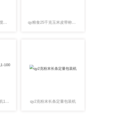
qy自动装袋封口酱料带搅拌定量包装机
qy粮食25千克玉米皮带称重自动包装秤价格
qy食品坚果仁定量分装机1-100克
qy2克粉末长条定量包装机