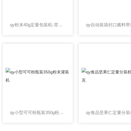
qy粉末40g定量包装机-背封立式装袋设备
qy小型可可粉瓶装350g粉末灌装机