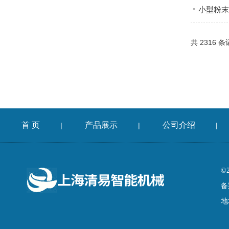
小型粉末
共 2316 条
首 页
产品展示
公司介绍
|
|
|
©
备
地