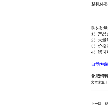
整机体积
购买说
1）产
2）大
3）价
4）我司
自动包
化肥饲料
文章来源于
上一篇：
智