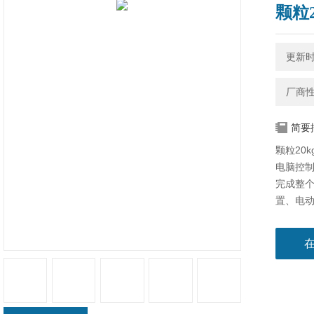
颗粒
更新时间
厂商
简要
颗粒20
电脑控
完成整
置、电