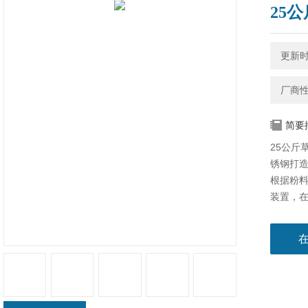
25
更新时间
厂商
简要
25公斤
锈钢打
根据粉
装置，