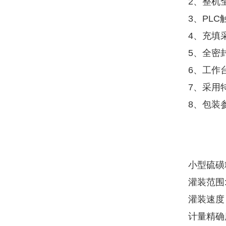
2、整机
3、PL
4、充填
5、全密
6、工作
7、采用
8、包装
小型硫磺
灌装范围: 
灌装速度 :
计量精确度