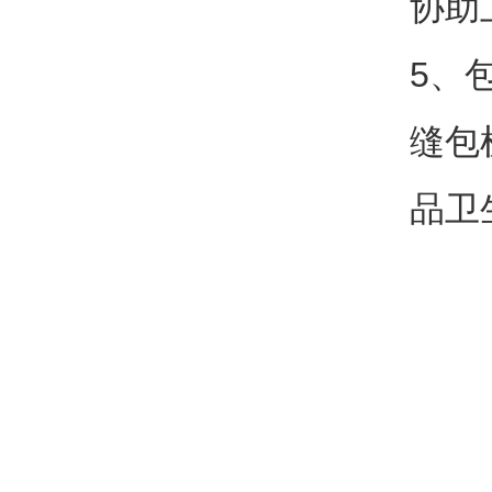
协助
5、
缝包
品卫