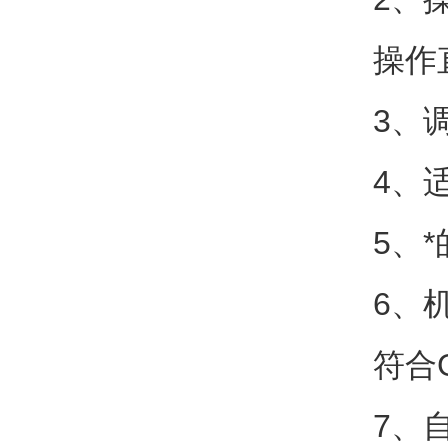
操作
3、
4、
5、
6、
符合
7、