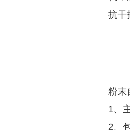
抗干
粉末
1、
2、