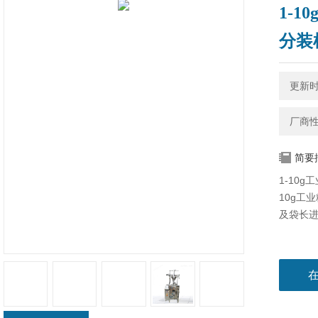
1-
分装
更新时间
厂商
简要
1-10
10g工
及袋长