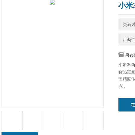
小米
更新时间
厂商
简要
小米30
食品定
高精度
点，