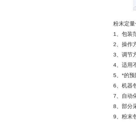
粉末定量
1、包装
2、操作
3、调节
4、适用
5、*的
6、机器
7、自动
8、部分
9、粉末