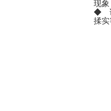
现象
◆ 
揉实