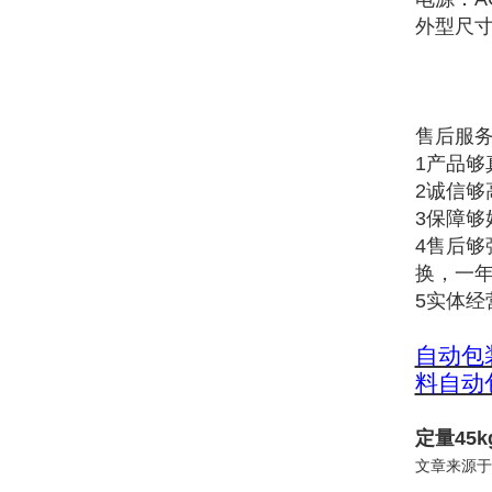
外型尺寸:
售后服
1产品
2诚信
3保障
4售后
换，一
5实体
自动包
料自动
定量45
文章来源于