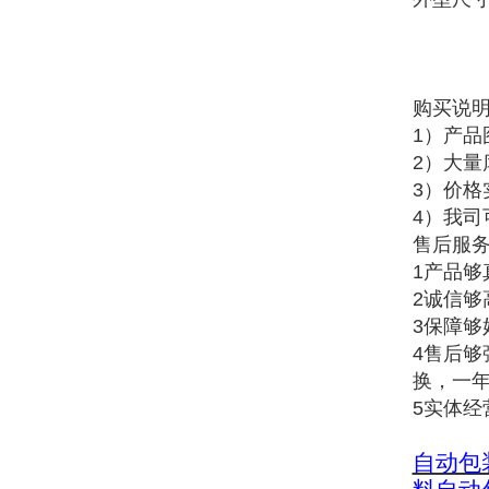
购买说
1）产
2）大
3）价
4）我司
售后服
1产品
2诚信
3保障
4售后
换，一
5实体
自动包