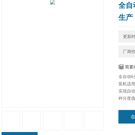
全自
生产
更新时间
厂商
简要
全自动
装机适
实现自
秤分度
料的要