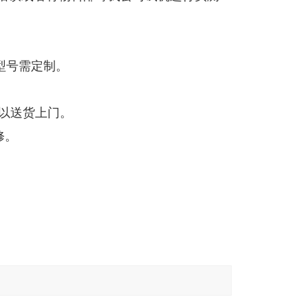
型号需定制。
可以送货上门。
修。