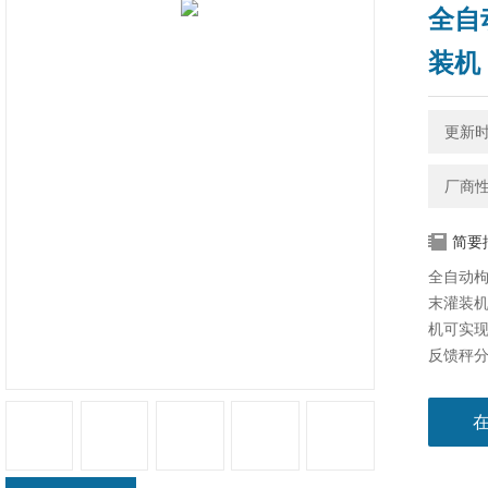
全自
装机
更新时间
厂商
简要
全自动枸
末灌装
机可实
反馈秤