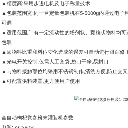
▲精度高:采用步进电机及电子称量技术
▲包装范围宽:同一台定量包装机在5-5000g内通过
可调
▲适用范围广:有一定流动性的粉剂状、颗粒状物料均可
包装
▲因物料比重和料位变化造成的误差可自动进行跟踪修
▲光电开关控制,仅需人工套袋,袋口干净,易封口
▲与物料接触部位均采用不锈钢制作,清洗方便,防止交
▲可配置供料装置,更方便用户使用
全自动枸杞党参粉末灌装机参数：
电源: AC380V