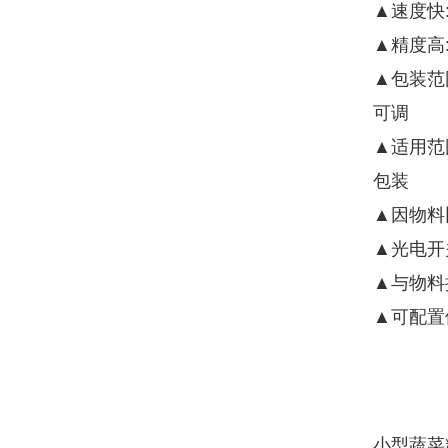
▲速度快
▲精度高
▲包装范
可调
▲适用范
包装
▲因物料
▲光电开
▲与物料
▲可配置
小型蔬菜