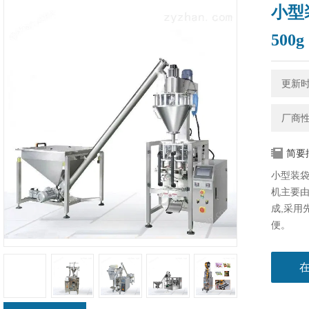
小型
500g
更新时间
厂商
简要
小型装袋
机​主要
成,采用
便。