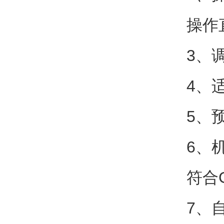
操作
3、
4、
5、
6、
符合
7、