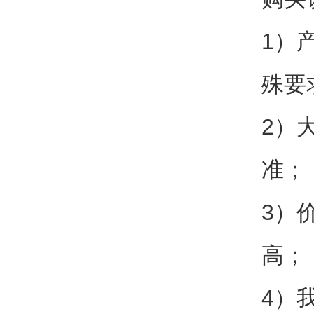
1）
殊要
2）
准；
3）
高；
4）