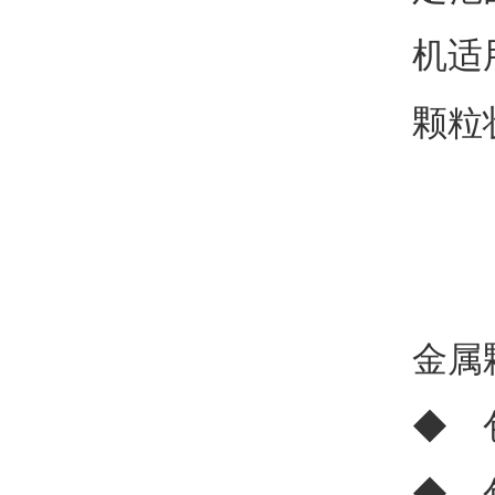
机适
颗粒
金属
◆ 
◆ 