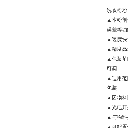
洗衣粉粉
▲本粉剂
误差等功
▲速度快
▲精度高
▲包装范
可调
▲适用范
包装
▲因物料
▲光电开
▲与物料
▲可配置