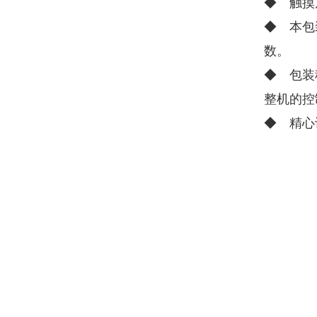
◆ 触摸
◆ 本包
数。
◆ 包装
整机的控
◆ 精心