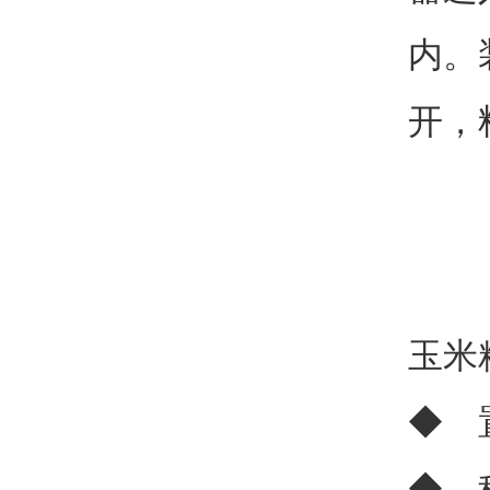
内。
开，
玉米
◆ 
◆ 