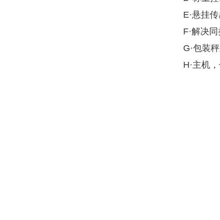
E·悬挂
F·解决
G·包装
H·主机