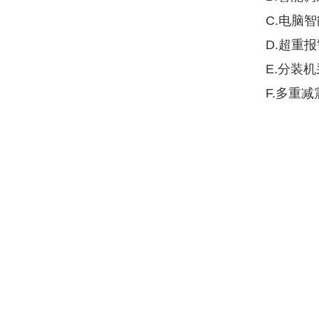
C.电脑
D.超重
E.分装
F.多重