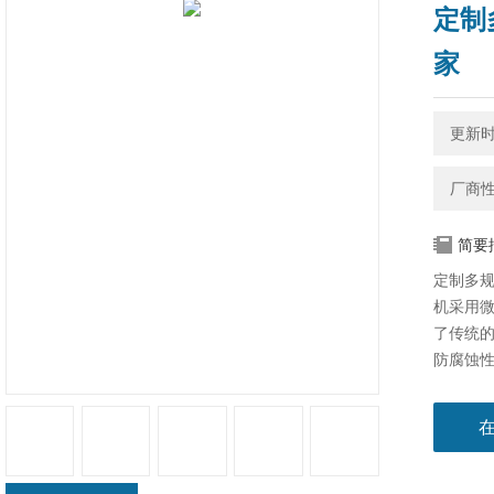
定制
家
更新时间
厂商
简要
定制多
机​采用
了传统
防腐蚀