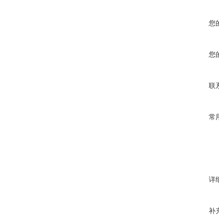
您
您
联
常
详
补