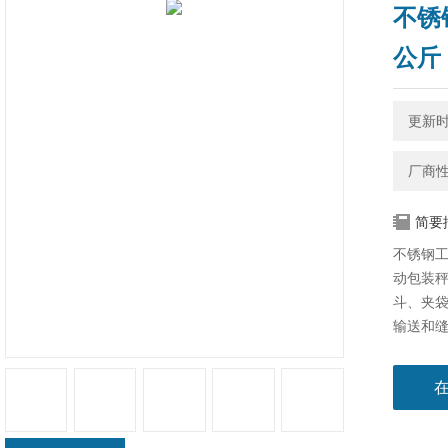
不锈
公斤
更新时间
厂商
简要
不锈钢工
动包装秤
斗、夹
输送和