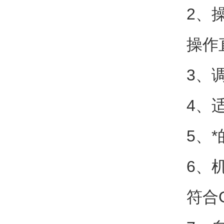
2、
操作
3、
4、
5、
6、
符合