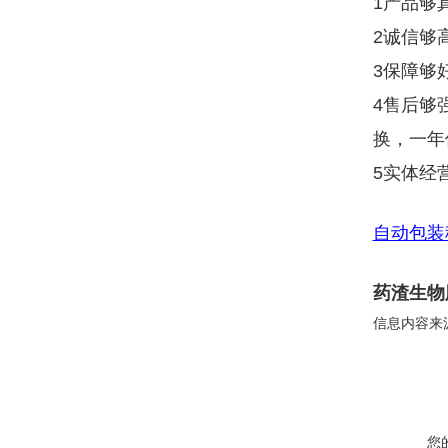
1产品够
2诚信够
3保障够
4售后够
换，一年
5实体经
自动包装
药渣生物
信息内容来
您