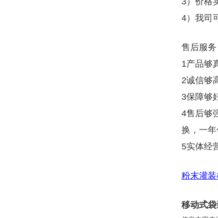
3）价格
4）我司
售后服务
1产品够
2诚信够
3保障够
4售后够
换，一年
5实体经
粉末灌装
移动式袋