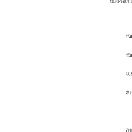
信息内容来
您
您
联
常
详