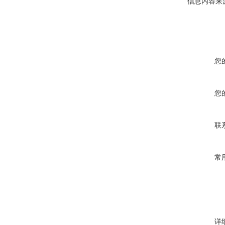
信息内容来
您
您
联
常
详