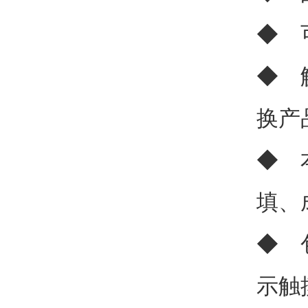
◆ 
◆ 
换产
◆ 
填、
◆ 
示触