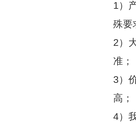
1）
殊要
2）
准；
3）
高；
4）