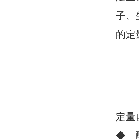
子、
的定
定量
◆ 