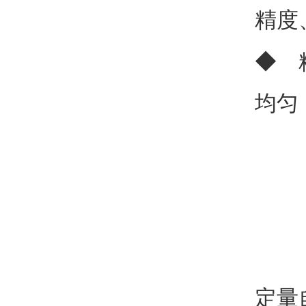
精度
◆ 
均匀
定量