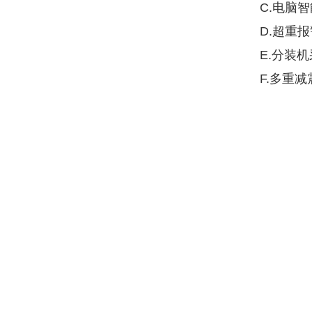
C.电脑
D.超重
E.分装
F.多重