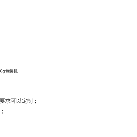
）
殊要求可以定制；
；