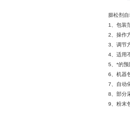
膨松剂自
1、包装
2、操作
3、调节
4、适用
5、*的
6、机器
7、自动
8、部分
9、粉末