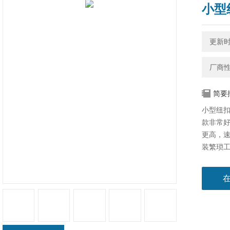
小型
更新时间
厂商
简要
小型纽
款非常
更高，
装繁琐