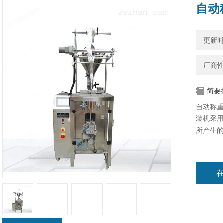
自动
更新时间
厂商
简要
自动称重
装机​采
所产生