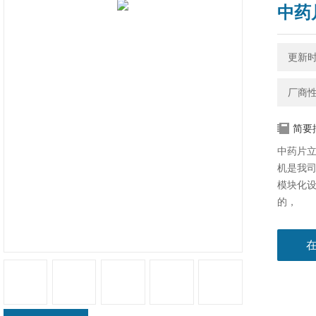
中药
更新时间
厂商
简要
中药片立
机​是我
模块化
的，