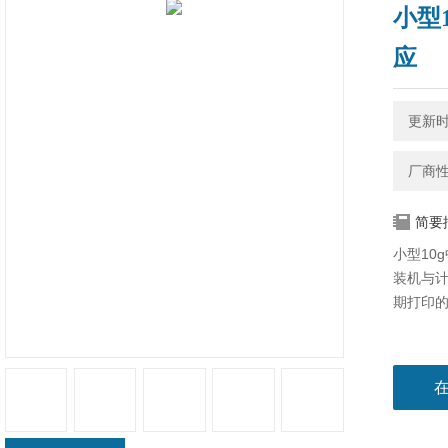
小型
应
更新时间
厂商
简要
小型10
装机​与
期打印