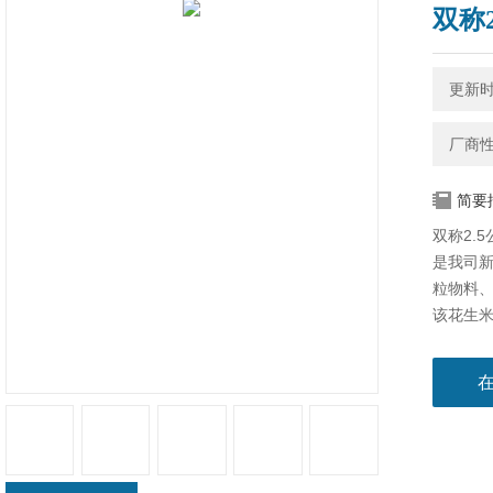
双称
更新时间
厂商
简要
双称2.
是我司
粒物料
该花生
快、操