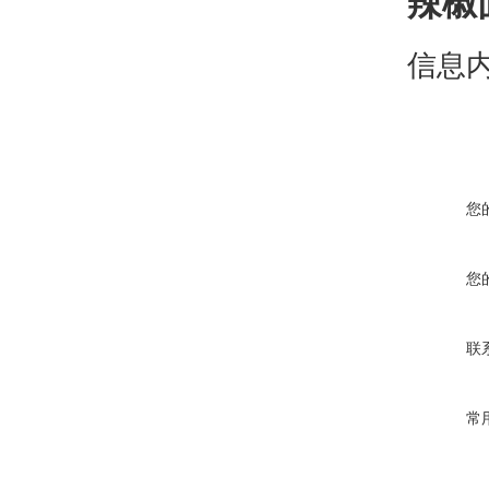
辣椒
信息
您
您
联
常