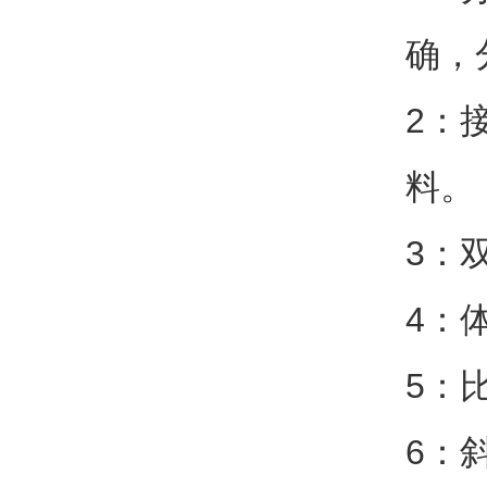
确，
2：
料。
3：
4：
5：
6：