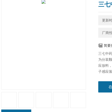
三七
更新时间
厂商
简要
三七中药
为分装
应放料
子感应