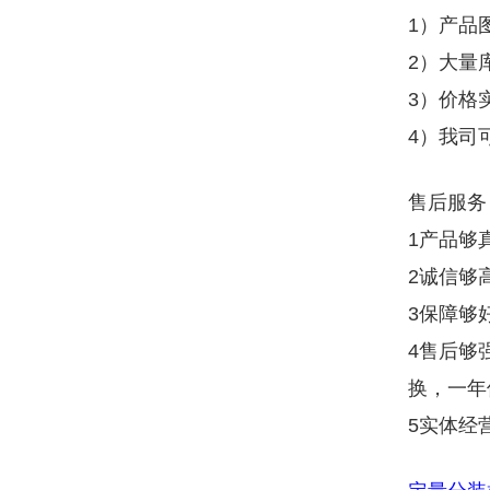
1）产品
2）大量
3）价格
4）我司
售后服务
1产品够
2诚信够
3保障够
4售后够
换，一年
5实体经