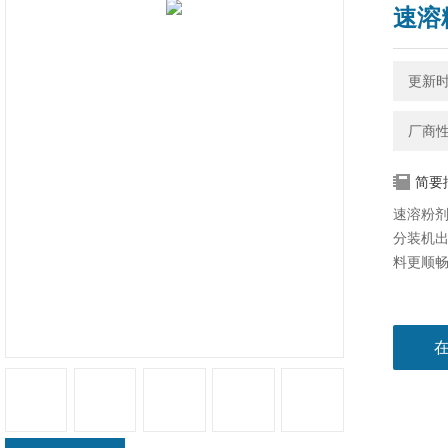
速溶
更新时间
厂商
简要
速溶粉剂
分装机​
料更顺