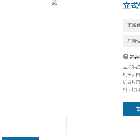
立式
更新时间
厂商
简要
立式牛奶
机​主要
机器封
料，封