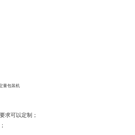
）
殊要求可以定制；
；