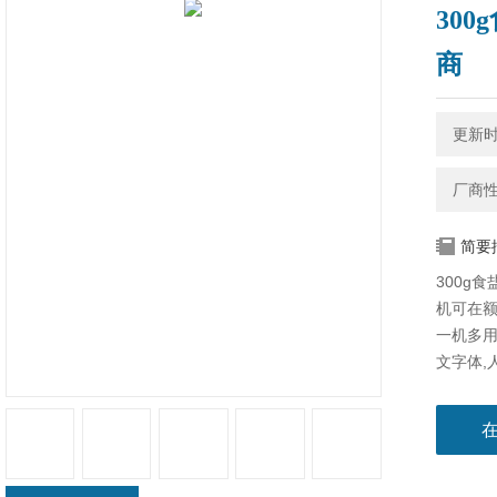
30
商
更新时间
厂商
简要
300g
机​可在
一机多
文字体,
化程度