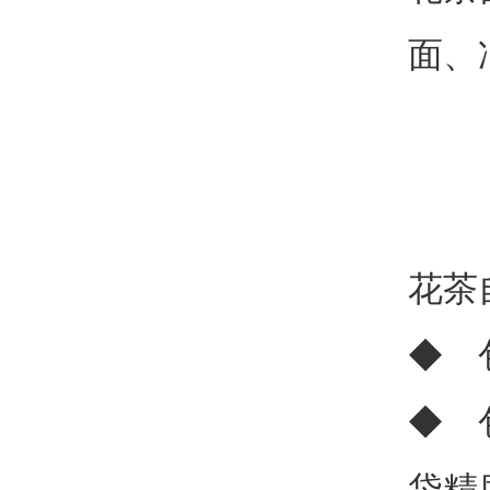
面、
花茶
◆ 
◆ 
袋精