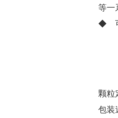
等一
◆ 
颗粒
包装速